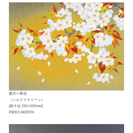
朧月〜華花
（シルクスクリーン）
[画寸法 256×335mm]
RIEKO MORITA