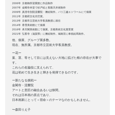
子
2006年
京都御所迎賓館に作品制作
2007年
金閣寺本堂で杉戸絵と客殿天井画制作
2025
by
2009年
真澄寺別院流響院・襖絵制作。パリ三越エトワールにて個展
2011年
京都府文化功労賞。
年
moe-
2013年
京都市立芸術大学客員教授に就任
8
admin
2014年
香雪美術館にて個展
月
2016年
承天閣美術館にて個展。京都美術文化賞受賞
2021年
弘誓寺（滋賀県）に襖絵制作。城南宮に奉祝絵馬制作。
26
他、個展、グループ展多数。
日
現在、無所属。京都市立芸術大学客員教授。
ー花ー
葉、茎、萼そして目には見えない大地に拡げた根の存在が大事で
す。
これらの名脇役に支えられて、
花は初めて生き生きと輝きを発揮できるのです。
ー新たなる挑戦ー
金閣寺・流響院
アートと意匠の融合あるいは狭間。
それは日本画の原点であり、
日本画家にとって＜宿命＞のテーマなのかもしれません。
〜森田りえ子