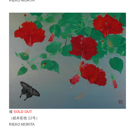
RIEKO MORITA
燦
SOLD OUT
（紙本彩色 12号）
RIEKO MORITA