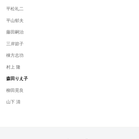
平松礼二
平山郁夫
藤田嗣治
三岸節子
棟方志功
村上 隆
森田りえ子
柳田晃良
山下 清