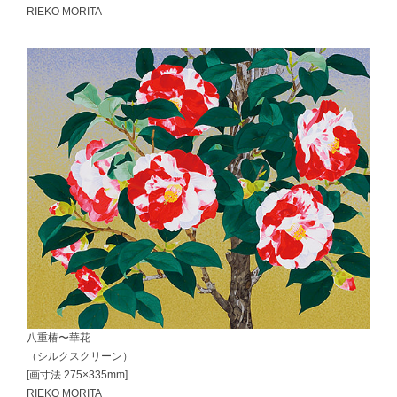
RIEKO MORITA
八重椿〜華花
（シルクスクリーン）
[画寸法 275×335mm]
RIEKO MORITA