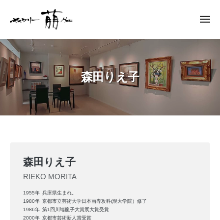
ー
コ
ャ
ン
メ
ラ
ニ
テ
リ
ュ
ギ
ー
ン
ー
ャ
萠
ツ
ラ
へ
森田りえ子
リ
ス
ー
キ
萠
ッ
プ
森
森田りえ子
田
RIEKO MORITA
り
1955年
兵庫県生まれ。
え
1980年
京都市立芸術大学日本画専攻科(現大学院）修了
1986年
第1回川端龍子大賞展大賞受賞
2000年
京都市芸術新人賞受賞