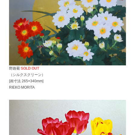
野路菊
SOLD OUT
（シルクスクリーン）
[画寸法 265×340mm]
RIEKO MORITA