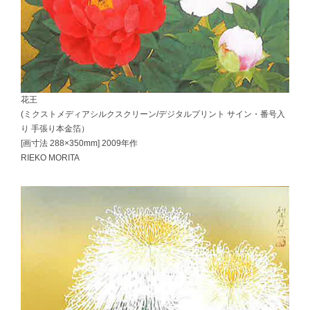
花王
(ミクストメディアシルクスクリーン/デジタルプリント サイン・番号入
り 手張り本金箔）
[画寸法 288×350mm]
2009年作
RIEKO MORITA