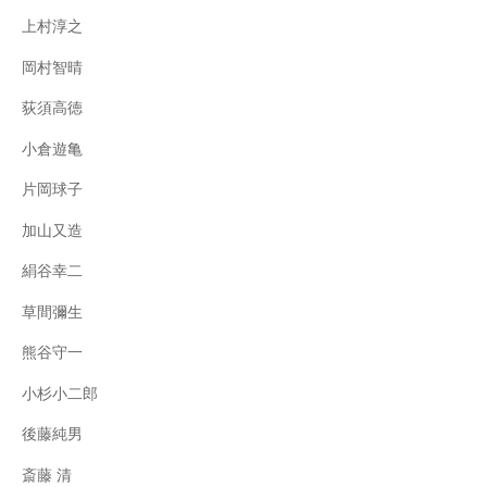
上村淳之
岡村智晴
荻須高徳
小倉遊亀
片岡球子
加山又造
絹谷幸二
草間彌生
熊谷守一
小杉小二郎
後藤純男
斎藤 清