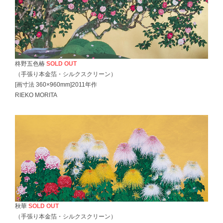
柊野五色椿
SOLD OUT
（手張り本金箔・シルクスクリーン）
[画寸法 360×960mm]2011年作
RIEKO MORITA
秋華
SOLD OUT
（手張り本金箔・シルクスクリーン）