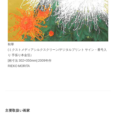
秋華
(ミクストメディアシルクスクリーン/デジタルプリント サイン・番号入
り 手張り本金箔）
[画寸法 302×350mm]
2009年作
RIEKO MORITA
主要取扱い画家