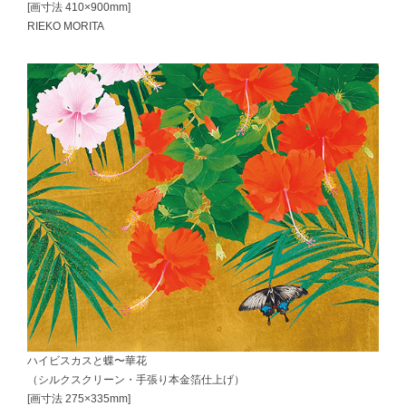
[画寸法 410×900mm]
RIEKO MORITA
ハイビスカスと蝶〜華花
（シルクスクリーン・手張り本金箔仕上げ）
[画寸法 275×335mm]