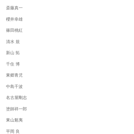
斎藤真一
櫻井幸雄
篠田桃紅
清水 規
新山 拓
千住 博
東郷青児
中島千波
名古屋剛志
塗師祥一郎
東山魁夷
平岡 良