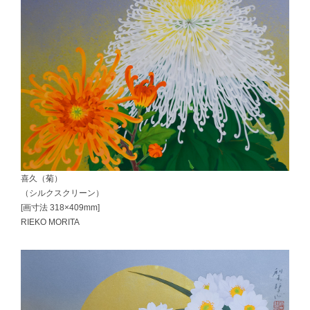
喜久（菊）
（シルクスクリーン）
[画寸法 318×409mm]
RIEKO MORITA