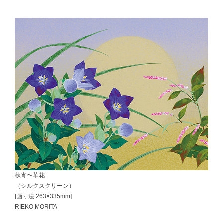
秋宵〜華花
（シルクスクリーン）
[画寸法 263×335mm]
RIEKO MORITA