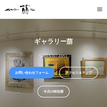
ー
コ
ャ
ン
メ
ラ
ニ
テ
リ
ュ
ギ
ー
ン
ー
ャ
萠
ツ
ラ
へ
リ
ギャラリー萠
ス
ー
キ
萠
ッ
03-5397-6951
プ
お問い合わせフォーム
アクセス＆マップ
今月の特別展