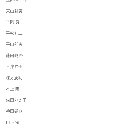
東山魁夷
平岡 良
平松礼二
平山郁夫
藤田嗣治
三岸節子
棟方志功
村上 隆
森田りえ子
柳田晃良
山下 清