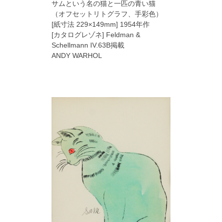
サムという名の猫と一匹の青い猫
（オフセットリトグラフ、手彩色）
[紙寸法 229×149mm] 1954年作
[カタログレゾネ] Feldman &
Schellmann IV.63B掲載
ANDY WARHOL