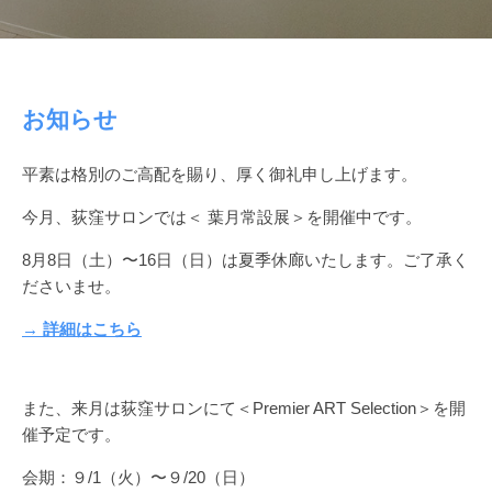
ホ
お知らせ
ー
平素は格別のご高配を賜り、厚く御礼申し上げます。
ム
今月、荻窪サロンでは＜ 葉月常設展＞を開催中です。
2024
by
8月8日（土）〜16日（日）は夏季休廊いたします。ご了承く
年
moe-
ださいませ。
7
admin
月
→ 詳細はこちら
31
日
また、来月は荻窪サロンにて＜Premier ART Selection＞を開
催予定です。
会期：９/1（火）〜９/20（日）