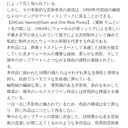
によって広く知られている。
しかし、その革新的な芸術表現の源流は、1950年代初頭の繊細
なドローイングやアーティストブックに見ることができる。
【25Cats Name(d)Sam and One Blue Pussy】（通称 サムとい
う名の猫）は、1954年にウォーホルの母ジュリアによる美しい
手書き文字が添えられていて親子による共同制作という極めて
私的に制作されたウォーホル初期を代表する作品である。
本作品には、商業イラストレーターとして卓越した技術を確立
していた若きウォーホルの優雅な線描、柔らかな色彩、そして
後年のポップアートへとつながる独自の感性が凝縮されてい
る。
本作品に描かれた18態の猫たちはそれぞれ異なる個性と表情を
持ち、自由でユーモラスな生命感に満ちている。
輪郭線の繊細な美しさ、透明感のある手彩色、余白を生かした
構成が、後年のシルクスクリーン作品とは対照的な静謐さを備
えている。
一点一点に手彩色が施されているため、色彩の構成は全て異な
り、同じ作品は二つとして存在しない。
華やかなポップアートの背後に存在した、詩情豊かな若き芸術
家の息遣いが聞こえてくるかのような本作品は、世界的芸術家