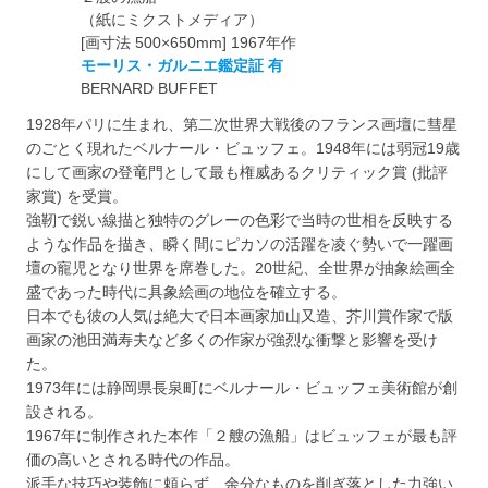
（紙にミクストメディア）
[画寸法 500×650mm] 1967年作
モーリス・ガルニエ鑑定証 有
BERNARD BUFFET
1928年パリに生まれ、第二次世界大戦後のフランス画壇に彗星
のごとく現れたベルナール・ビュッフェ。1948年には弱冠19歳
にして画家の登竜門として最も権威あるクリティック賞 (批評
家賞) を受賞。
強靭で鋭い線描と独特のグレーの色彩で当時の世相を反映する
ような作品を描き、瞬く間にピカソの活躍を凌ぐ勢いで一躍画
壇の寵児となり世界を席巻した。20世紀、全世界が抽象絵画全
盛であった時代に具象絵画の地位を確立する。
日本でも彼の人気は絶大で日本画家加山又造、芥川賞作家で版
画家の池田満寿夫など多くの作家が強烈な衝撃と影響を受け
た。
1973年には静岡県長泉町にベルナール・ビュッフェ美術館が創
設される。
1967年に制作された本作「２艘の漁船」はビュッフェが最も評
価の高いとされる時代の作品。
派手な技巧や装飾に頼らず、余分なものを削ぎ落とした力強い