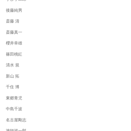
後藤純男
斎藤 清
斎藤真一
櫻井幸雄
篠田桃紅
清水 規
新山 拓
千住 博
東郷青児
中島千波
名古屋剛志
塗師祥一郎