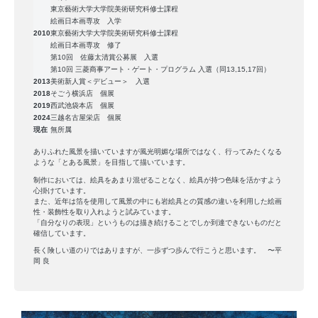
東京藝術大学大学院美術研究科修士課程
7
admin
絵画日本画専攻 入学
月
2010
東京藝術大学大学院美術研究科修士課程
絵画日本画専攻 修了
31
第10回 佐藤太清賞公募展 入選
日
第10回 三菱商事アート・ゲート・プログラム 入選（同13,15,17回）
2013
美術新人賞＜デビュー＞ 入選
2018
そごう横浜店 個展
2019
西武池袋本店 個展
2024
三越名古屋栄店 個展
現在
無所属
ありふれた風景を描いていますが風光明媚な場所ではなく、行ってみたくなる
ような「とある風景」を目指して描いています。
制作においては、絵具をあまり混ぜることなく、絵具が持つ色味を活かすよう
心掛けています。
また、近年は箔を使用して風景の中にも岩絵具との質感の違いを利用した絵画
性・装飾性を取り入れようと試みています。
「自分なりの表現」というものは描き続けることでしか到達できないものだと
確信しています。
長く険しい道のりではありますが、一歩ずつ歩んで行こうと思います。 〜平
岡 良