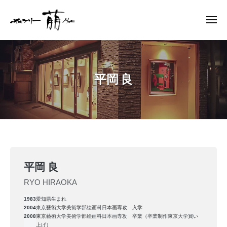
ー
コ
ャ
ン
メ
ラ
ニ
テ
リ
ュ
ギ
ー
ン
ー
ャ
萠
ツ
ラ
へ
平岡 良
リ
ス
ー
キ
萠
ッ
プ
平
平岡 良
岡
RYO HIRAOKA
良
1983
愛知県生まれ
2004
東京藝術大学美術学部絵画科日本画専攻 入学
2024
by
2008
東京藝術大学美術学部絵画科日本画専攻 卒業（卒業制作東京大学買い
年
moe-
上げ）