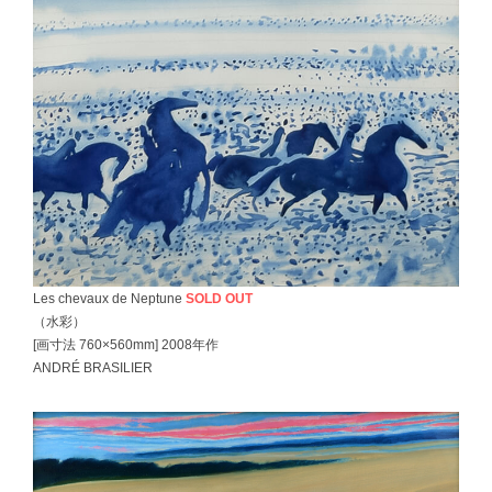
Les chevaux de Neptune
SOLD OUT
（水彩）
[画寸法 760×560mm] 2008年作
ANDRÉ BRASILIER