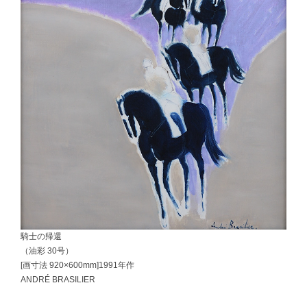
騎士の帰還
（油彩 30号）
[画寸法 920×600mm]1991年作
ANDRÉ BRASILIER