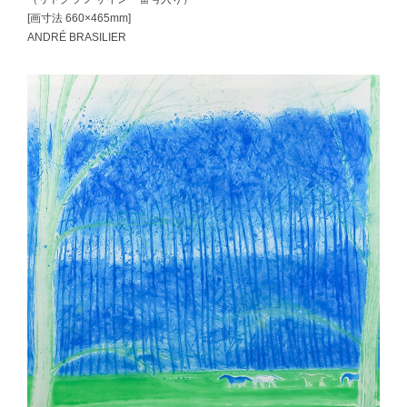
[画寸法 660×465mm]
ANDRÉ BRASILIER