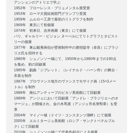
エ
アンションのアトリエで学ぶ
1952年 フローレンス・ブリュメンタル賞受賞
2025
by
1953年 ローマ大賞絵画部門グランプリ受賞
1959年 ムルロー工房で最初のリトグラフを制作
年
moe-
1969年 東京にて初個展
7
admin
1974年 初来日、吉井画廊（東京）にて個展
月
パリ、ギャルリー・ビジョン ヌーべルにてリトグラフとタピスト
31
リーの個展
1977年 東山魁夷画伯が壁画制作中の唐招提寺（奈良）にブラジ
日
リエ氏を招待する
1980年 シュノンソー城にて、1950年から1980年までの190点
を集め、初の回顧展
1985年 戯曲「ジブレット」（レイナルド・ハーン作）の舞台・
衣装を制作
1987年 プロヴァンス地方のヴァンスでモザイク画（15×3メー
トル）を制作
1988年 南仏アンティーブのピカソ美術館にて回顧展
1989年 アンジェにおいて回顧展「アンドレ・ブラジリエへのオ
マージュ」が開催され、金の木馬賞（アンジェ市名誉勲章）を受
章
2004年 マイノー城（ドイツ・コンスタンツ湖畔）にて個展
2005年 エルミタージュ美術館（ロシア・サンクトペテルブル
ク）にて回顧展
2010年 シュノンソー城にて代表作40点による個展