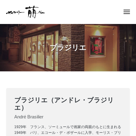
ー
コ
ャ
ン
メ
ラ
ニ
テ
リ
ュ
ギ
ー
ン
ー
ャ
萠
ツ
ラ
へ
ブラジリエ
リ
ス
ー
キ
萠
ッ
プ
ブ
ブラジリエ（アンドレ・ブラジリ
ラ
エ）
ジ
André Brasilier
リ
1929年 フランス、ソーミュールで画家の両親のもとに生まれる
1949年 パリ、エコール・デ・ボザールに入学、モーリス・ブリ