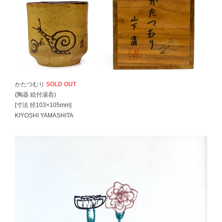
かたつむり
SOLD OUT
(陶器 絵付湯呑)
[寸法 径103×105mm]
KIYOSHI YAMASHITA