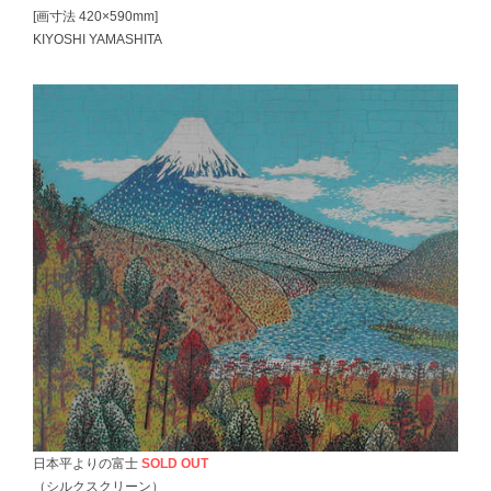
[画寸法 420×590mm]
KIYOSHI YAMASHITA
日本平よりの富士
SOLD OUT
（シルクスクリーン）