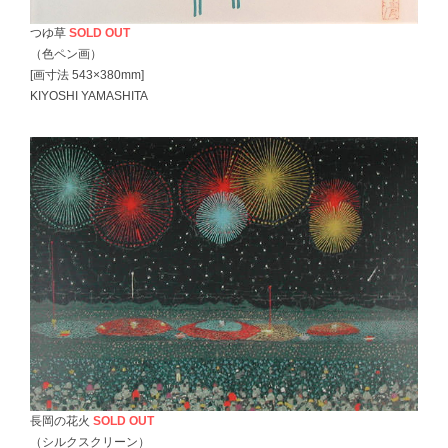
つゆ草
SOLD OUT
（色ペン画）
[画寸法 543×380mm]
KIYOSHI YAMASHITA
長岡の花火
SOLD OUT
（シルクスクリーン）