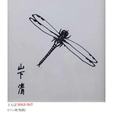
とんぼ
SOLD OUT
(ペン画 色紙)