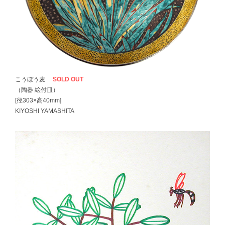
こうぼう麦
SOLD OUT
（陶器 絵付皿）
[径303×高40mm]
KIYOSHI YAMASHITA