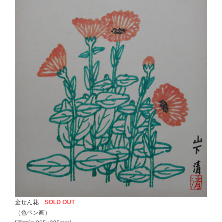
金せん花
SOLD OUT
（色ペン画）