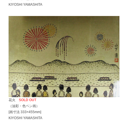
KIYOSHI YAMASHITA
花火
SOLD OUT
（油彩・色ペン画）
[画寸法 333×455mm]
KIYOSHI YAMASHITA