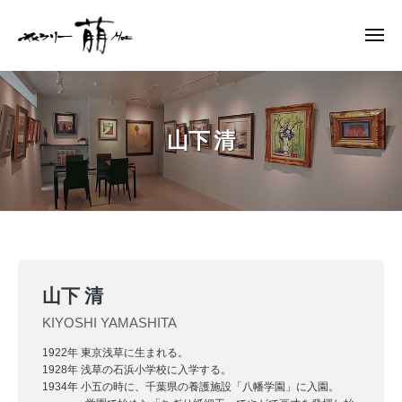
ー
コ
ャ
ン
メ
ラ
ニ
テ
リ
ュ
ギ
ー
ン
ー
ャ
萠
ツ
ラ
へ
山下 清
リ
ス
ー
キ
萠
ッ
プ
山
山下 清
下
KIYOSHI YAMASHITA
清
1922年 東京浅草に生まれる。
1928年 浅草の石浜小学校に入学する。
2024
by
1934年 小五の時に、千葉県の養護施設「八幡学園」に入園。
年
moe-