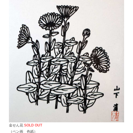
金せん花
SOLD OUT
（ペン画 色紙）