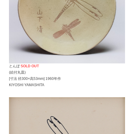
とんぼ
SOLD OUT
(絵付丸皿)
[寸法 径300×高53mm] 1960年作
KIYOSHI YAMASHITA