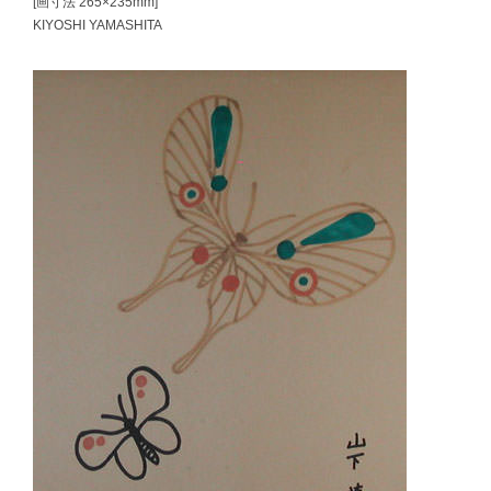
[画寸法 265×235mm]
KIYOSHI YAMASHITA