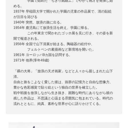
学園で始めた「ちぎり紙細工」でやがて画才を発揮し始
7
admin
める。
1937年 早稲田大学で開かれた学園の児童の作品展で、清の貼絵
月
が注目を浴びる
31
1940年 突然、放浪の旅に出る。
日
1954年 鹿児島にて放浪生活を終え、学園に帰る。
この年東京で聞かれたゴッホ展を見に行き、その姿を新
聞で報道される。
1956年 全国で山下清展が始まる。陶磁器の絵付や、
フェルトペンの素描画など新境地を開いた。
1961年 ヨーロッパ9カ国を訪問する。
1971年 他界(享年49歳)
「裸の大将」「放浪の天才画家」などと人々から親しまれた山下
清。
自由と旅をこよなく愛した彼は、抜群の記憶力と自由な想像力、
豊かな色彩感覚で貼り絵という独自の世界を確立した。
戦中戦後を放浪しながら生き抜き、困難な時代にありながら彼の
残した作品は、不思議と心温まる雰囲気に包まれている。時代の
流れとともに、純真、素朴な世界が心に語りかけてくる。