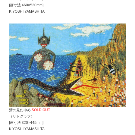
[画寸法 460×530mm]
KIYOSHI YAMASHITA
清の見たゆめ
SOLD OUT
（リトグラフ）
[画寸法 320×445mm]
KIYOSHI YAMASHITA